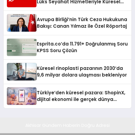
Lüks Seyahat Hizmetleriyle Küresel
Turizmde Öne Çıkıyor
Avrupa Birliği’nin Türk Ceza Hukukuna
Bakışı: Canan Yılmaz ile Özel Röportaj
Esprita.co’da 11.791+ Doğrulanmış Soru
KPSS Soru Çözün
Küresel rinoplasti pazarının 2030’da
9,6 milyar dolara ulaşması bekleniyor
Türkiye’den küresel pazara: ShopinX,
dijital ekonomi ile gerçek dünya
alışverişini bir araya getirmeyi
hedefliyor
Akhisar Gündem Haberin Doğru Adresi