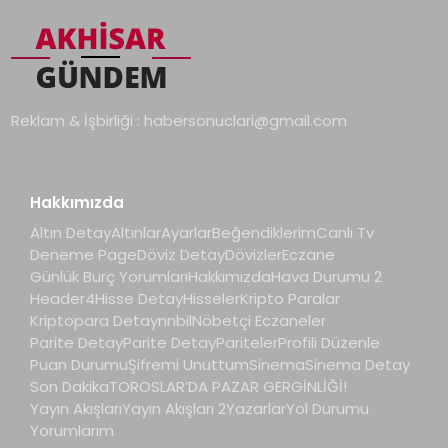
Reklam & İşbirliği :
habersonuclari@gmail.com
Hakkımızda
Altın Detay
Altınlar
Ayarlar
Beğendiklerim
Canlı Tv
Deneme Page
Döviz Detay
Dövizler
Eczane
Günlük Burç Yorumları
Hakkımızda
Hava Durumu 2
Header4
Hisse Detay
Hisseler
Kripto Paralar
Kriptopara Detay
nnbil
Nöbetçi Eczaneler
Parite Detay
Parite Detay
Pariteler
Profili Düzenle
Puan Durumu
Şifremi Unuttum
Sinema
Sinema Detay
Son Dakika
TOROSLAR’DA PAZAR GERGİNLİĞİ!
Yayın Akışları
Yayın Akışları 2
Yazarlar
Yol Durumu
Yorumlarım