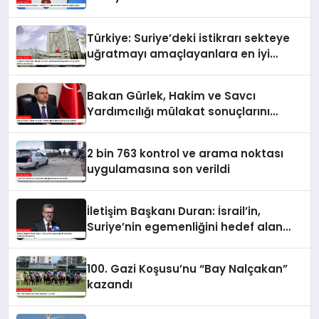
ulaştıracağız
Türkiye: Suriye’deki istikrarı sekteye
uğratmayı amaçlayanlara en iyi
yanıt; birlik ve beraberlik
Bakan Gürlek, Hakim ve Savcı
Yardımcılığı mülakat sonuçlarını
açıkladı
2 bin 763 kontrol ve arama noktası
uygulamasına son verildi
İletişim Başkanı Duran: İsrail’in,
Suriye’nin egemenliğini hedef alan
saldırılarını kınıyorum
100. Gazi Koşusu’nu “Bay Nalçakan”
kazandı