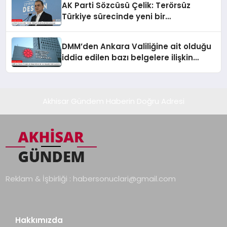
AK Parti Sözcüsü Çelik: Terörsüz
Türkiye sürecinde yeni bir
aşamadayız
DMM’den Ankara Valiliğine ait olduğu
iddia edilen bazı belgelere ilişkin
açıklama
Akhisar Gündem Haberin Doğru Adresi
Reklam & İşbirliği :
habersonuclari@gmail.com
Hakkımızda