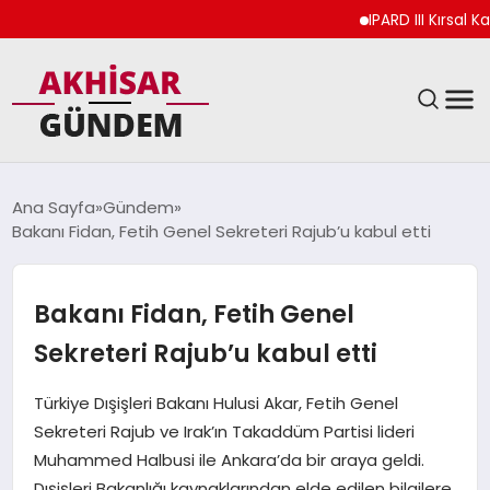
IPARD III Kırsal Kalkı
SIYASET
Ana Sayfa
Gündem
Bakanı Fidan, Fetih Genel Sekreteri Rajub’u kabul etti
DÜNYA
EKONOMI
Bakanı Fidan, Fetih Genel
Sekreteri Rajub’u kabul etti
SPOR
Türkiye Dışişleri Bakanı Hulusi Akar, Fetih Genel
TEKNOLOJI
Sekreteri Rajub ve Irak’ın Takaddüm Partisi lideri
Muhammed Halbusi ile Ankara’da bir araya geldi.
YAŞAM
Dışişleri Bakanlığı kaynaklarından elde edilen bilgilere