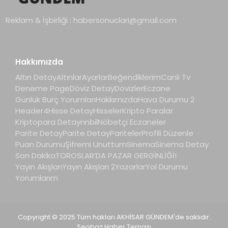
Reklam & İşbirliği :
habersonuclari@gmail.com
Hakkımızda
Altın Detay
Altınlar
Ayarlar
Beğendiklerim
Canlı Tv
Deneme Page
Döviz Detay
Dövizler
Eczane
Günlük Burç Yorumları
Hakkımızda
Hava Durumu 2
Header4
Hisse Detay
Hisseler
Kripto Paralar
Kriptopara Detay
nnbil
Nöbetçi Eczaneler
Parite Detay
Parite Detay
Pariteler
Profili Düzenle
Puan Durumu
Şifremi Unuttum
Sinema
Sinema Detay
Son Dakika
TOROSLAR’DA PAZAR GERGİNLİĞİ!
Yayın Akışları
Yayın Akışları 2
Yazarlar
Yol Durumu
Yorumlarım
Copyright © 2025 Tüm hakları AKHİSAR GÜNDEM'de saklıdır.
Seobaz Haber Teması