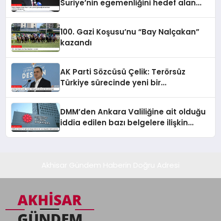
Suriye’nin egemenliğini hedef alan
saldırılarını kınıyorum
100. Gazi Koşusu’nu “Bay Nalçakan”
kazandı
AK Parti Sözcüsü Çelik: Terörsüz
Türkiye sürecinde yeni bir
aşamadayız
DMM’den Ankara Valiliğine ait olduğu
iddia edilen bazı belgelere ilişkin
açıklama
Akhisar Gündem Haberin Doğru Adresi