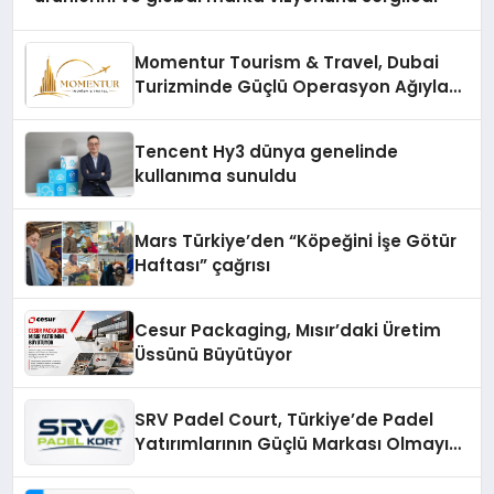
Momentur Tourism & Travel, Dubai
Turizminde Güçlü Operasyon Ağıyla
Fark Yaratıyor
Tencent Hy3 dünya genelinde
kullanıma sunuldu
Mars Türkiye’den “Köpeğini İşe Götür
Haftası” çağrısı
Cesur Packaging, Mısır’daki Üretim
Üssünü Büyütüyor
SRV Padel Court, Türkiye’de Padel
Yatırımlarının Güçlü Markası Olmayı
Sürdürüyor