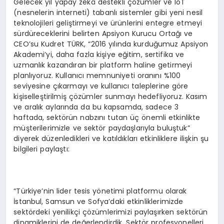
Gelecek yıl yapay zekâ destekli çözümler ve IoT
(nesnelerin interneti) tabanlı sistemler gibi yeni nesil
teknolojileri geliştirmeyi ve ürünlerini entegre etmeyi
sürdüreceklerini belirten Apsiyon Kurucu Ortağı ve
CEO’su Kudret TÜRK, “2016 yılında kurduğumuz Apsiyon
Akademi’yi, daha fazla kişiye eğitim, sertifika ve
uzmanlık kazandıran bir platform haline getirmeyi
planlıyoruz. Kullanıcı memnuniyeti oranını %100
seviyesine çıkarmayı ve kullanıcı taleplerine göre
kişiselleştirilmiş çözümler sunmayı hedefliyoruz. Kasım
ve aralık aylarında da bu kapsamda, sadece 3
haftada, sektörün nabzını tutan üç önemli etkinlikte
müşterilerimizle ve sektör paydaşlarıyla buluştuk”
diyerek düzenledikleri ve katıldıkları etkinliklere ilişkin şu
bilgileri paylaştı:
“Türkiye’nin lider tesis yönetimi platformu olarak
İstanbul, Samsun ve Sofya’daki etkinliklerimizde
sektördeki yenilikçi çözümlerimizi paylaşırken sektörün
dinamiklerini de değerlendirdik. Sektör profesyonelleri,