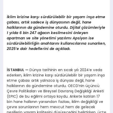
İ
klim krizine karşı sürdürülebilir bir yaşam inşa etme
çabası, artık sadece iş dünyasının değil, hane
halklarının da gündemine oturdu. Dijital çözümleriyle
1 yılda 6 bin 247 ağacın kesilmesini önleyen
apartman ve site yönetimi yazılımı Apsiyon ise
sürdürülebilirliğin anahtarını kullanıcılarına sunarken,
2025’e dair hedeflerini de açıkladı.
İSTANBUL
—
Dünya tarihinin en sıcak yılı 2024’e veda
ederken, iklim krizine karşı sürdürülebilir bir yaşam inşa
etme çabası artık yalnızca iş dünyası değil, hane
halklarının da gündemine oturdu. OECD’nin üçüncü
Çevre Politikaları ve Bireysel Davranış Değişikliği Anketi
(EPIC) de bu eğilimi ortaya koydu. Ankete katılan 17
bin hane halkının yarısından fazlası, iklim değişikliği ve
çevre sorunlarının hem mevcut hem de gelecek
nesillerin yaşam kalitesini düşüreceğini belirtirken, üçte