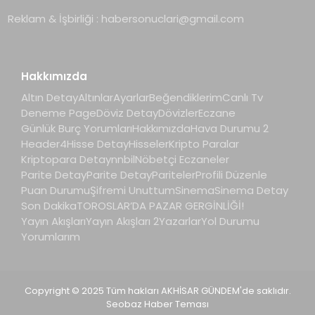
Reklam & İşbirliği :
habersonuclari@gmail.com
Hakkımızda
Altın Detay
Altınlar
Ayarlar
Beğendiklerim
Canlı Tv
Deneme Page
Döviz Detay
Dövizler
Eczane
Günlük Burç Yorumları
Hakkımızda
Hava Durumu 2
Header4
Hisse Detay
Hisseler
Kripto Paralar
Kriptopara Detay
nnbil
Nöbetçi Eczaneler
Parite Detay
Parite Detay
Pariteler
Profili Düzenle
Puan Durumu
Şifremi Unuttum
Sinema
Sinema Detay
Son Dakika
TOROSLAR’DA PAZAR GERGİNLİĞİ!
Yayın Akışları
Yayın Akışları 2
Yazarlar
Yol Durumu
Yorumlarım
Copyright © 2025 Tüm hakları AKHİSAR GÜNDEM'de saklıdır.
Seobaz Haber Teması