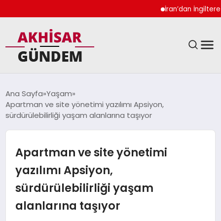
İran’dan İngiltere Ukra
SIYASET
Ana Sayfa
Yaşam
Apartman ve site yönetimi yazılımı Apsiyon,
DÜNYA
sürdürülebilirliği yaşam alanlarına taşıyor
EKONOMI
Apartman ve site yönetimi
SPOR
yazılımı Apsiyon,
sürdürülebilirliği yaşam
TEKNOLOJI
alanlarına taşıyor
YAŞAM