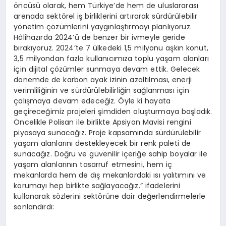
öncüsü olarak, hem Türkiye’de hem de uluslararası
arenada sektörel iş birliklerini artırarak sürdürülebilir
yönetim çözümlerini yaygınlaştırmayı planlıyoruz.
Hâlihazırda 2024’ü de benzer bir ivmeyle geride
bırakıyoruz. 2024’te 7 ülkedeki 1,5 milyonu aşkın konut,
3,5 milyondan fazla kullanıcımıza toplu yaşam alanları
için dijital çözümler sunmaya devam ettik. Gelecek
dönemde de karbon ayak izinin azaltılması, enerji
verimliliğinin ve sürdürülebilirliğin sağlanması için
çalışmaya devam edeceğiz. Öyle ki hayata
geçireceğimiz projeleri şimdiden oluşturmaya başladık.
Öncelikle Polisan ile birlikte Apsiyon Mavisi rengini
piyasaya sunacağız. Proje kapsamında sürdürülebilir
yaşam alanlarını destekleyecek bir renk paleti de
sunacağız. Doğru ve güvenilir içeriğe sahip boyalar ile
yaşam alanlarının tasarruf etmesini, hem iç
mekanlarda hem de dış mekanlardaki ısı yalıtımını ve
korumayı hep birlikte sağlayacağız.” ifadelerini
kullanarak sözlerini sektörüne dair değerlendirmelerle
sonlandırdı: