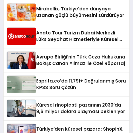
Mirabellix, Türkiye’den dünyaya
uzanan güçlü büyümesini sürdürüyor
Anato Tour Turizm Dubai Merkezli
Lüks Seyahat Hizmetleriyle Küresel
Turizmde Öne Çıkıyor
Avrupa Birliği’nin Türk Ceza Hukukuna
Bakışı: Canan Yılmaz ile Özel Röportaj
Esprita.co’da 11.791+ Doğrulanmış Soru
KPSS Soru Çözün
Küresel rinoplasti pazarının 2030’da
9,6 milyar dolara ulaşması bekleniyor
Türkiye’den küresel pazara: ShopinX,