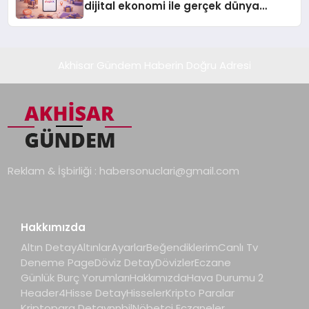
dijital ekonomi ile gerçek dünya
alışverişini bir araya getirmeyi
hedefliyor
Akhisar Gündem Haberin Doğru Adresi
Reklam & İşbirliği :
habersonuclari@gmail.com
Hakkımızda
Altın Detay
Altınlar
Ayarlar
Beğendiklerim
Canlı Tv
Deneme Page
Döviz Detay
Dövizler
Eczane
Günlük Burç Yorumları
Hakkımızda
Hava Durumu 2
Header4
Hisse Detay
Hisseler
Kripto Paralar
Kriptopara Detay
nnbil
Nöbetçi Eczaneler