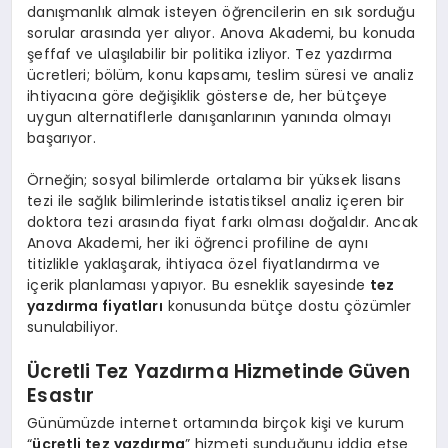
danışmanlık almak isteyen öğrencilerin en sık sorduğu
sorular arasında yer alıyor. Anova Akademi, bu konuda
şeffaf ve ulaşılabilir bir politika izliyor. Tez yazdırma
ücretleri; bölüm, konu kapsamı, teslim süresi ve analiz
ihtiyacına göre değişiklik gösterse de, her bütçeye
uygun alternatiflerle danışanlarının yanında olmayı
başarıyor.
Örneğin; sosyal bilimlerde ortalama bir yüksek lisans
tezi ile sağlık bilimlerinde istatistiksel analiz içeren bir
doktora tezi arasında fiyat farkı olması doğaldır. Ancak
Anova Akademi, her iki öğrenci profiline de aynı
titizlikle yaklaşarak, ihtiyaca özel fiyatlandırma ve
içerik planlaması yapıyor. Bu esneklik sayesinde
tez
yazdırma fiyatları
konusunda bütçe dostu çözümler
sunulabiliyor.
Ücretli Tez Yazdırma Hizmetinde Güven
Esastır
Günümüzde internet ortamında birçok kişi ve kurum
“
ücretli tez yazdırma
” hizmeti sunduğunu iddia etse