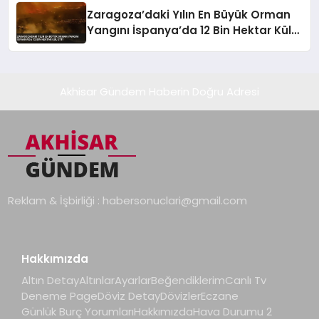
Zaragoza’daki Yılın En Büyük Orman
Yangını İspanya’da 12 Bin Hektar Kül
Etti
Akhisar Gündem Haberin Doğru Adresi
Reklam & İşbirliği :
habersonuclari@gmail.com
Hakkımızda
Altın Detay
Altınlar
Ayarlar
Beğendiklerim
Canlı Tv
Deneme Page
Döviz Detay
Dövizler
Eczane
Günlük Burç Yorumları
Hakkımızda
Hava Durumu 2