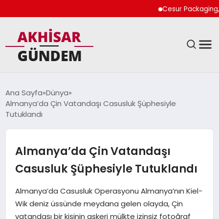
Cesur Packaging, Mısı
SIYASET
Ana Sayfa
Dünya
Almanya’da Çin Vatandaşı Casusluk Şüphesiyle
DÜNYA
Tutuklandı
EKONOMI
Almanya’da Çin Vatandaşı
SPOR
Casusluk Şüphesiyle Tutuklandı
TEKNOLOJI
Almanya’da Casusluk Operasyonu Almanya’nın Kiel-
Wik deniz üssünde meydana gelen olayda, Çin
YAŞAM
vatandaşı bir kişinin askeri mülkte izinsiz fotoğraf