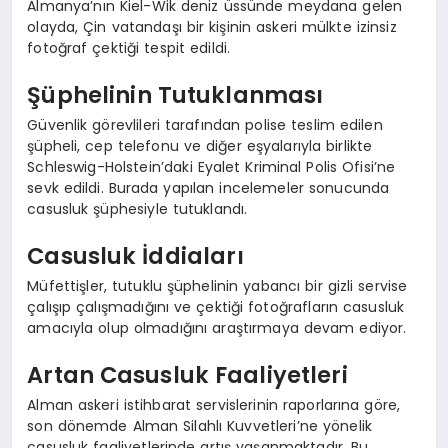
Almanya’nın Kiel-Wik deniz üssünde meydana gelen
olayda, Çin vatandaşı bir kişinin askeri mülkte izinsiz
fotoğraf çektiği tespit edildi.
Şüphelinin Tutuklanması
Güvenlik görevlileri tarafından polise teslim edilen
şüpheli, cep telefonu ve diğer eşyalarıyla birlikte
Schleswig-Holstein’daki Eyalet Kriminal Polis Ofisi’ne
sevk edildi. Burada yapılan incelemeler sonucunda
casusluk şüphesiyle tutuklandı.
Casusluk İddiaları
Müfettişler, tutuklu şüphelinin yabancı bir gizli servise
çalışıp çalışmadığını ve çektiği fotoğrafların casusluk
amacıyla olup olmadığını araştırmaya devam ediyor.
Artan Casusluk Faaliyetleri
Alman askeri istihbarat servislerinin raporlarına göre,
son dönemde Alman Silahlı Kuvvetleri’ne yönelik
casusluk faaliyetlerinde artış yaşanmaktadır. Bu