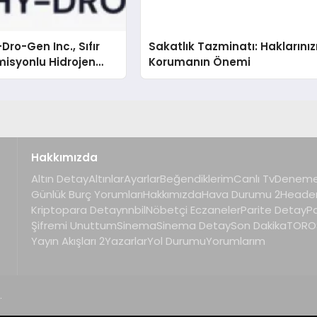
Dro-Gen Inc., Sıfır
Sakatlık Tazminatı: Haklarınız
isyonlu Hidrojen
Korumanın Önemi
knolojisinde ISO ve
nleyici Onaylarını
Hakkımızda
Altın Detay
Altınlar
Ayarlar
Beğendiklerim
Canlı Tv
Deneme
Günlük Burç Yorumları
Hakkımızda
Hava Durumu 2
Heade
Kriptopara Detay
nnbil
Nöbetçi Eczaneler
Parite Detay
P
Şifremi Unuttum
Sinema
Sinema Detay
Son Dakika
TOROS
Yayın Akışları 2
Yazarlar
Yol Durumu
Yorumlarım
.