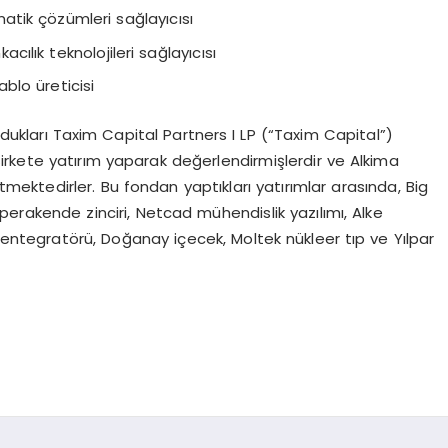
atik çözümleri sağlayıcısı
ılık teknolojileri sağlayıcısı
blo üreticisi
urdukları Taxim Capital Partners I LP (“Taxim Capital”)
rkete yatırım yaparak değerlendirmişlerdir ve Alkima
ktedirler. Bu fondan yaptıkları yatırımlar arasında, Big
perakende zinciri, Netcad mühendislik yazılımı, Alke
k entegratörü, Doğanay içecek, Moltek nükleer tıp ve Yılpar