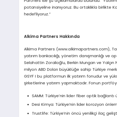
Partners ise şu açıklamalarda bulundu: “Yatır
potansiyeline inanıyoruz. Bu ortaklıkla birlikte
hedefliyoruz.”
Alkima Partners Hakkında
Alkima Partners (www.alkimapartners.com), Taxi
yatırım bankacılığı, yönetim danışmanlığı ve o
Selahattin Zoralioğlu, Berkin Mungan ve Yalçın 
milyon ABD Doları büyüklüğe sahip Türkiye merke
GSYF I bu platformun ilk yatırım fonudur ve yü
şirketlerine yatırım yapmaktadır. Fonun portfö
SAMM: Türkiye’nin lider fiber optik bağlantı ü
Desi Kimya: Türkiye’nin lider korozyon önlem
Trustlife: Türkiye’nin öncü yenilikçi ilaç ge