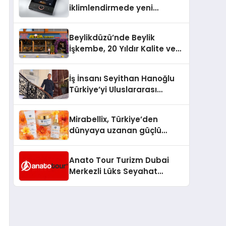
iklimlendirmede yeni
dönem: Madoka Plus
Türkiye’de
Beylikdüzü’nde Beylik
İşkembe, 20 Yıldır Kalite ve
Lezzetin Değişmeyen Adresi
İş İnsanı Seyithan Hanoğlu
Türkiye’yi Uluslararası
Arenada Tanıtmayı
Hedefliyor
Mirabellix, Türkiye’den
dünyaya uzanan güçlü
büyümesini sürdürüyor
Anato Tour Turizm Dubai
Merkezli Lüks Seyahat
Hizmetleriyle Küresel
Turizmde Öne Çıkıyor