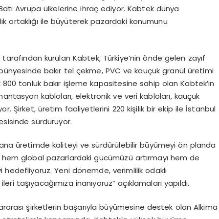
 Batı Avrupa ülkelerine ihraç ediyor. Kabtek dünya
nlık ortaklığı ile büyüterek pazardaki konumunu
u tarafından kurulan Kabtek, Türkiye’nin önde gelen zayıf
di bünyesinde bakır tel çekme, PVC ve kauçuk granül üretimi
ık 800 tonluk bakır işleme kapasitesine sahip olan Kabtek’in
antasyon kabloları, elektronik ve veri kabloları, kauçuk
or. Şirket, üretim faaliyetlerini 220 kişilik bir ekip ile İstanbul
tesisinde sürdürüyor.
yana üretimde kaliteyi ve sürdürülebilir büyümeyi ön planda
nde hem global pazarlardaki gücümüzü artırmayı hem de
hedefliyoruz. Yeni dönemde, verimlilik odaklı
 ileri taşıyacağımıza inanıyoruz” açıklamaları yapıldı.
ararası şirketlerin başarıyla büyümesine destek olan Alkima