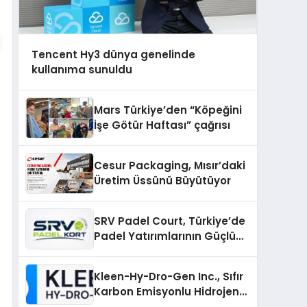
Tencent Hy3 dünya genelinde
kullanıma sunuldu
Mars Türkiye’den “Köpeğini
İşe Götür Haftası” çağrısı
Cesur Packaging, Mısır’daki
Üretim Üssünü Büyütüyor
SRV Padel Court, Türkiye’de
Padel Yatırımlarının Güçlü
Markası Olmayı Sürdürüyor
Kleen-Hy-Dro-Gen Inc., Sıfır
Karbon Emisyonlu Hidrojen
Isıtma Teknolojisinde ISO ve