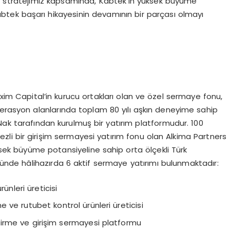
ım stratejimiz kapsamında, Kabtek’in yüksek büyüme
 Kabtek başarı hikayesinin devamının bir parçası olmayı
m Capital’in kurucu ortakları olan ve özel sermaye fonu,
perasyon alanlarında toplam 80 yılı aşkın deneyime sahip
Nak tarafından kurulmuş bir yatırım platformudur. 100
zli bir girişim sermayesi yatırım fonu olan Alkima Partners
ksek büyüme potansiyeline sahip orta ölçekli Türk
yünde hâlihazırda 6 aktif sermaye yatırımı bulunmaktadır:
rünleri üreticisi
e ve rutubet kontrol ürünleri üreticisi
liştirme ve girişim sermayesi platformu