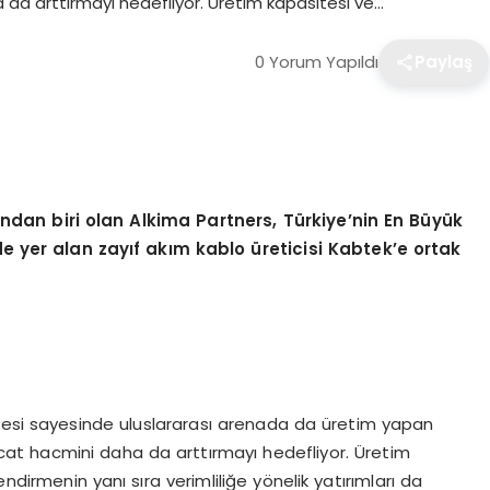
ha da arttırmayı hedefliyor. Üretim kapasitesi ve…
0 Yorum Yapıldı
Paylaş
ndan biri olan Alkima Partners, Türkiye’nin En Büyük
nde yer alan zayıf akım kablo üreticisi Kabtek’e ortak
itesi sayesinde uluslararası arenada da üretim yapan
racat hacmini daha da arttırmayı hedefliyor. Üretim
dirmenin yanı sıra verimliliğe yönelik yatırımları da