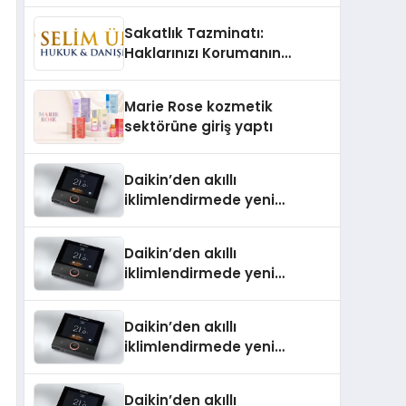
TSSA Düzenleyici Onaylarını
Sakatlık Tazminatı:
Aldı
Haklarınızı Korumanın
Önemi
Marie Rose kozmetik
sektörüne giriş yaptı
Daikin’den akıllı
iklimlendirmede yeni
dönem: Madoka Plus
Türkiye’de
Daikin’den akıllı
iklimlendirmede yeni
dönem: Madoka Plus
Türkiye’de
Daikin’den akıllı
iklimlendirmede yeni
dönem: Madoka Plus
Türkiye’de
Daikin’den akıllı