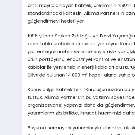
arttırmayı planlayan Kabtek, üretiminin %90’ını
standardındaki kalitesini Alkima Partners’ın azı
güçlendirmeyi hedefliyor.
1995 yılında Serkan Zırhlıoğlu ve Fevzi Yaşaroğl
akım kablo üreticileri arasında yer alıyor. Ken
gibi entegre üretim yetenekleriyle aylık yaklaş
ürün portföyünü; endüstriyel kontrol ve enstrüm
kablolar ile yenilenebilir enerji kabloları oluşturuy
Silivri’de bulunan 14.000 m² kapalı alana sahip 
Konuyla ilgili Kabtek’ten: “Kuruluşumuzdan bu 
tuttuk. Alkima Partners’ın bu yatırımı sayesi
organizasyonel yapımızı daha da güçlendirmeyi 
yatırımlarımızla birlikte, ihracat hacmimizi daha
Büyüme sermayesi yatırımlarıyla ulusal ve ulusl