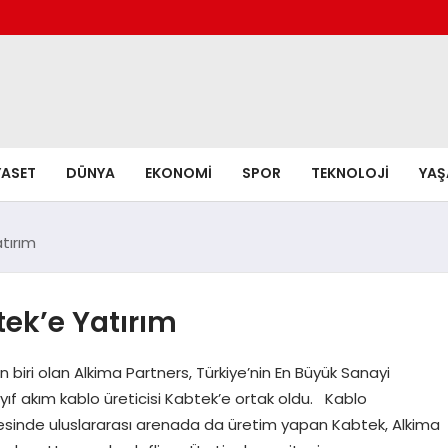
YASET
DÜNYA
EKONOMI
SPOR
TEKNOLOJI
YA
tırım
ek’e Yatırım
biri olan Alkima Partners, Türkiye’nin En Büyük Sanayi
zayıf akım kablo üreticisi Kabtek’e ortak oldu. Kablo
yesinde uluslararası arenada da üretim yapan Kabtek, Alkima