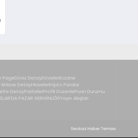
ı
 Page
Döviz Detay
Dövizler
Eczane
r4
Hisse Detay
Hisseler
Kripto Paralar
arite Detay
Pariteler
Profili Düzenle
Puan Durumu
LAR’DA PAZAR GERGİNLİĞİ!
Yayın Akışları
Seobaz Haber Teması