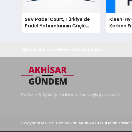
SRV Padel Court, Türkiye’de
Kleen-Hy-
Padel Yatırımlarının Güçlü
Karbon Em
Markası Olmayı Sürdürüyor
Isıtma Te
TSSA Düze
Aldı
Akhisar Gündem Haberin Doğru Adresi
Reklam & İşbirliği :
habersonuclari@gmail.com
Copyright © 2025 Tüm hakları AKHİSAR GÜNDEM'de saklıdır