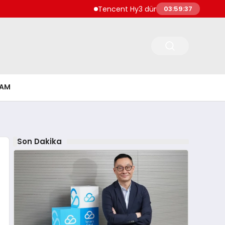
Tencent Hy3 dünya genelinde kullanıma
03:59:38
ŞAM
Son Dakika