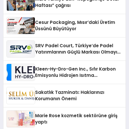
Haftası” çağrısı
Cesur Packaging, Mısır’daki Üretim
Üssünü Büyütüyor
SRV Padel Court, Türkiye’de Padel
Yatırımlarının Güçlü Markası Olmayı
Sürdürüyor
Kleen-Hy-Dro-Gen Inc., Sıfır Karbon
Emisyonlu Hidrojen Isıtma
Teknolojisinde ISO ve TSSA
Düzenleyici Onaylarını Aldı
Sakatlık Tazminatı: Haklarınızı
Korumanın Önemi
Marie Rose kozmetik sektörüne giriş
yaptı