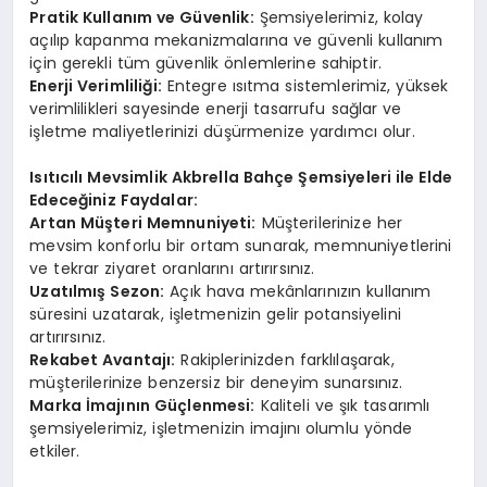
Pratik Kullanım ve Güvenlik:
Şemsiyelerimiz, kolay
açılıp kapanma mekanizmalarına ve güvenli kullanım
için gerekli tüm güvenlik önlemlerine sahiptir.
Enerji Verimliliği:
Entegre ısıtma sistemlerimiz, yüksek
verimlilikleri sayesinde enerji tasarrufu sağlar ve
işletme maliyetlerinizi düşürmenize yardımcı olur.
Isıtıcılı Mevsimlik Akbrella Bahçe Şemsiyeleri ile Elde
Edeceğiniz Faydalar:
Artan Müşteri Memnuniyeti:
Müşterilerinize her
mevsim konforlu bir ortam sunarak, memnuniyetlerini
ve tekrar ziyaret oranlarını artırırsınız.
Uzatılmış Sezon:
Açık hava mekânlarınızın kullanım
süresini uzatarak, işletmenizin gelir potansiyelini
artırırsınız.
Rekabet Avantajı:
Rakiplerinizden farklılaşarak,
müşterilerinize benzersiz bir deneyim sunarsınız.
Marka İmajının Güçlenmesi:
Kaliteli ve şık tasarımlı
şemsiyelerimiz, işletmenizin imajını olumlu yönde
etkiler.