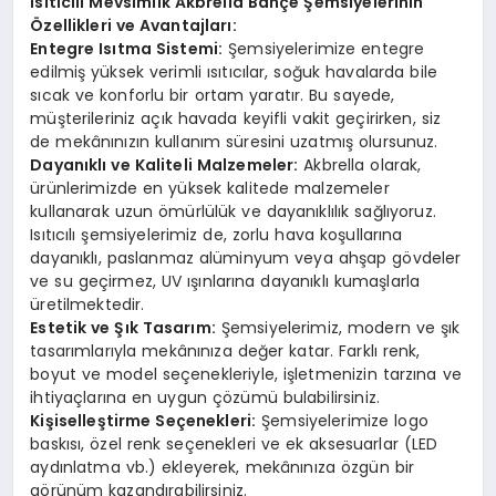
Isıtıcılı Mevsimlik Akbrella Bahçe Şemsiyelerinin
Özellikleri ve Avantajları:
Entegre Isıtma Sistemi:
Şemsiyelerimize entegre
edilmiş yüksek verimli ısıtıcılar, soğuk havalarda bile
sıcak ve konforlu bir ortam yaratır. Bu sayede,
müşterileriniz açık havada keyifli vakit geçirirken, siz
de mekânınızın kullanım süresini uzatmış olursunuz.
Dayanıklı ve Kaliteli Malzemeler:
Akbrella olarak,
ürünlerimizde en yüksek kalitede malzemeler
kullanarak uzun ömürlülük ve dayanıklılık sağlıyoruz.
Isıtıcılı şemsiyelerimiz de, zorlu hava koşullarına
dayanıklı, paslanmaz alüminyum veya ahşap gövdeler
ve su geçirmez, UV ışınlarına dayanıklı kumaşlarla
üretilmektedir.
Estetik ve Şık Tasarım:
Şemsiyelerimiz, modern ve şık
tasarımlarıyla mekânınıza değer katar. Farklı renk,
boyut ve model seçenekleriyle, işletmenizin tarzına ve
ihtiyaçlarına en uygun çözümü bulabilirsiniz.
Kişiselleştirme Seçenekleri:
Şemsiyelerimize logo
baskısı, özel renk seçenekleri ve ek aksesuarlar (LED
aydınlatma vb.) ekleyerek, mekânınıza özgün bir
görünüm kazandırabilirsiniz.