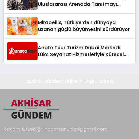
Uluslararası Arenada Tanıtmayı
Hedefliyor
Mirabellix, Türkiye’den dünyaya
uzanan güçlü büyümesini sürdürüyor
Anato Tour Turizm Dubai Merkezli
Lüks Seyahat Hizmetleriyle Küresel
Turizmde Öne Çıkıyor
Akhisar Gündem Haberin Doğru Adresi
Reklam & İşbirliği :
habersonuclari@gmail.com