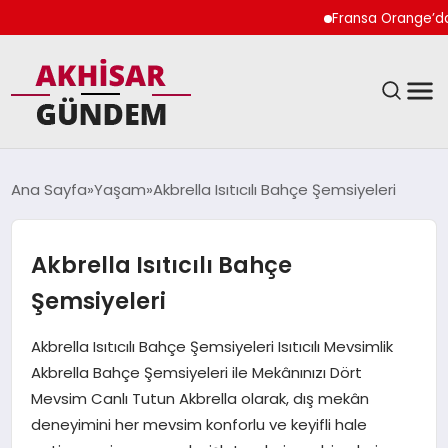
Fransa Orange’da Kad
SIYASET
Ana Sayfa
Yaşam
Akbrella Isıtıcılı Bahçe Şemsiyeleri
DÜNYA
Akbrella Isıtıcılı Bahçe
EKONOMI
Şemsiyeleri
SPOR
Akbrella Isıtıcılı Bahçe Şemsiyeleri Isıtıcılı Mevsimlik
Akbrella Bahçe Şemsiyeleri ile Mekânınızı Dört
TEKNOLOJI
Mevsim Canlı Tutun Akbrella olarak, dış mekân
deneyimini her mevsim konforlu ve keyifli hale
YAŞAM