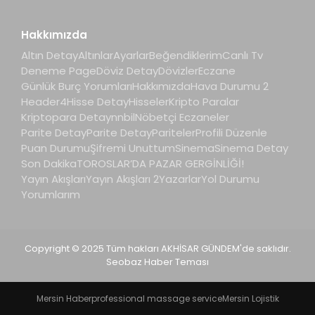
Hakkımızda
Altın Detay
Altınlar
Ayarlar
Beğendiklerim
Canlı Tv
Deneme Page
Döviz Detay
Dövizler
Eczane
Günlük Burç Yorumları
Hakkımızda
Hava Durumu 2
Header4
Hisse Detay
Hisseler
Kripto Paralar
Kriptopara Detay
nnbil
Nöbetçi Eczaneler
Parite Detay
Parite Detay
Pariteler
Profili Düzenle
Puan Durumu
Şifremi Unuttum
Sinema
Sinema Detay
Son Dakika
TOROSLAR’DA PAZAR GERGİNLİĞİ!
Yayın Akışları
Yayın Akışları 2
Yazarlar
Yol Durumu
Yorumlarım
Copyright © 2025 Tüm hakları AKHİSAR GÜNDEM'de saklıdır.
Seobaz Haber Teması
Mersin Haber
professional massage service
Mersin Lojistik