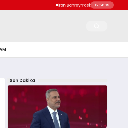
İran Bahreyn’deki Şeyh İsa Üssü’nü Vurdu
12:56:15
ŞAM
Son Dakika