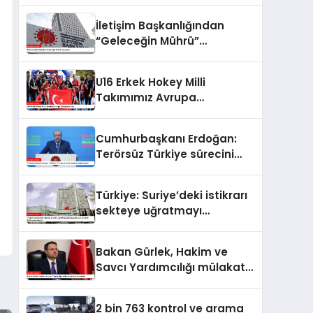
İletişim Başkanlığından
“Geleceğin Mührü”
paylaşımı
U16 Erkek Hokey Milli
Takımımız Avrupa
Şampiyonu oldu
Cumhurbaşkanı Erdoğan:
Terörsüz Türkiye sürecini
hedefine ulaştıracağız
Türkiye: Suriye’deki istikrarı
sekteye uğratmayı
amaçlayanlara en iyi yanıt;
birlik ve beraberlik
Bakan Gürlek, Hakim ve
Savcı Yardımcılığı mülakat
sonuçlarını açıkladı
2 bin 763 kontrol ve arama