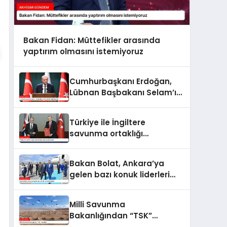
Bakan Fidan: Müttefikler arasında
yaptırım olmasını istemiyoruz
Cumhurbaşkanı Erdoğan,
Lübnan Başbakanı Selam’ı
ağırlayacak
Türkiye ile İngiltere
savunma ortaklığı
anlaşması imzaladı
Bakan Bolat, Ankara’ya
gelen bazı konuk liderleri
karşıladı
Milli Savunma
Bakanlığından “TSK”
paylaşımı