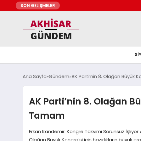
SON GELİŞMELER
SI
Ana Sayfa
Gündem
AK Parti’nin 8. Olağan Büyük K
AK Parti’nin 8. Olağan Bü
Tamam
Erkan Kandemir: Kongre Takvimi Sorunsuz İşliyor 
Olağan Büyük Kongre’si için hazırlıkların büyük o