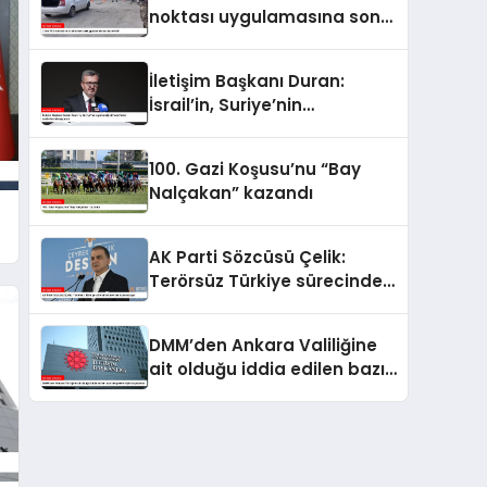
noktası uygulamasına son
verildi
İletişim Başkanı Duran:
İsrail’in, Suriye’nin
egemenliğini hedef alan
saldırılarını kınıyorum
100. Gazi Koşusu’nu “Bay
Nalçakan” kazandı
AK Parti Sözcüsü Çelik:
Terörsüz Türkiye sürecinde
yeni bir aşamadayız
DMM’den Ankara Valiliğine
ait olduğu iddia edilen bazı
belgelere ilişkin açıklama