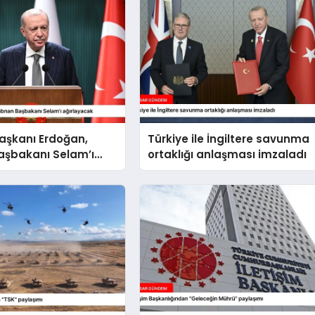
şkanı Erdoğan,
Türkiye ile İngiltere savunma
aşbakanı Selam’ı
ortaklığı anlaşması imzaladı
cak