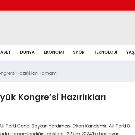
YASET
DÜNYA
EKONOMI
SPOR
TEKNOLOJI
YA
ongre’si Hazırlıkları Tamam
yük Kongre’si Hazırlıkları
AK Parti Genel Başkan Yardımcısı Erkan Kandemir, AK Parti 8.
randa tamamlandığını açıkladı. 12 Ekim 2024’te başlayan