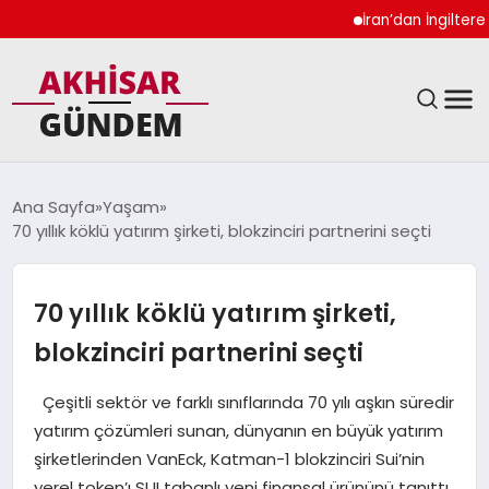
İran’dan İngiltere Ukr
SIYASET
Ana Sayfa
Yaşam
70 yıllık köklü yatırım şirketi, blokzinciri partnerini seçti
DÜNYA
EKONOMI
70 yıllık köklü yatırım şirketi,
blokzinciri partnerini seçti
SPOR
Çeşitli sektör ve farklı sınıflarında 70 yılı aşkın süredir
TEKNOLOJI
yatırım çözümleri sunan, dünyanın en büyük yatırım
şirketlerinden VanEck, Katman-1 blokzinciri Sui’nin
YAŞAM
yerel token’ı SUI tabanlı yeni finansal ürününü tanıttı.