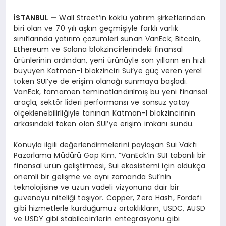
İSTANBUL
—
Wall Street’in köklü yatırım şirketlerinden
biri olan ve 70 yılı aşkın geçmişiyle farklı varlık
sınıflarında yatırım çözümleri sunan VanEck; Bitcoin,
Ethereum ve Solana blokzincirlerindeki finansal
ürünlerinin ardından, yeni ürünüyle son yılların en hızlı
büyüyen Katman-1 blokzinciri Sui’ye güç veren yerel
token SUI’ye de erişim olanağı sunmaya başladı.
VanEck, tamamen teminatlandırılmış bu yeni finansal
araçla, sektör lideri performansı ve sonsuz yatay
ölçeklenebilirliğiyle tanınan Katman-1 blokzincirinin
arkasındaki token olan SUI’ye erişim imkanı sundu.
Konuyla ilgili değerlendirmelerini paylaşan Sui Vakfı
Pazarlama Müdürü Gap Kim, “VanEck’in SUI tabanlı bir
finansal ürün geliştirmesi, Sui ekosistemi için oldukça
önemli bir gelişme ve aynı zamanda Sui’nin
teknolojisine ve uzun vadeli vizyonuna dair bir
güvenoyu niteliği taşıyor. Copper, Zero Hash, Fordefi
gibi hizmetlerle kurduğumuz ortaklıkların, USDC, AUSD
ve USDY gibi stabilcoin’lerin entegrasyonu gibi