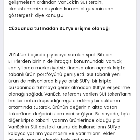
gelişmelerin ardından VanEck’in SUI tercihi,
ekosistemimize duyulan kurumsal güvenin son
göstergesi” diye konuştu.
Cüzdanda tutmadan SUI
’
ye erişme olanağı
2024’ün başında piyasaya sürülen spot Bitcoin
ETF’lerden birinin de ihraççısı konumundaki VanEck,
son yıllarda merkeziyetsiz finansa alan açarak kripto
tabanlı ürün portföyünü genişletti. SUI tabanlı yeni
ürün de milyonlarca kişiye artık SUI’yi bir kripto
cüzdanında tutmaya gerek almadan SUI’ye erişebilme
olanağı sağladı. VanEck, referans verilen SUI token’larını
her bir notun kapsadığı regüle edilmiş bir saklama
ortamında tutarak, ürünün değerinin altta yatan
token’ların değerini izlemesini sağlıyor. Bu sayede, tıpkı
diğer kripto tabanlı yatırım ürünlerinde olduğu gibi
VanEck’in SUI destekli ürünü de kullanıcıların SUI’ye
kolayca yatırım yapmasını ve yatırımlarını elden
çıkarabilmesini olanaklı hale getiriyor.