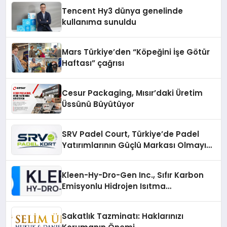
Tencent Hy3 dünya genelinde
kullanıma sunuldu
Mars Türkiye’den “Köpeğini İşe Götür
Haftası” çağrısı
Cesur Packaging, Mısır’daki Üretim
Üssünü Büyütüyor
SRV Padel Court, Türkiye’de Padel
Yatırımlarının Güçlü Markası Olmayı
Sürdürüyor
Kleen-Hy-Dro-Gen Inc., Sıfır Karbon
Emisyonlu Hidrojen Isıtma
Teknolojisinde ISO ve TSSA
Düzenleyici Onaylarını Aldı
Sakatlık Tazminatı: Haklarınızı