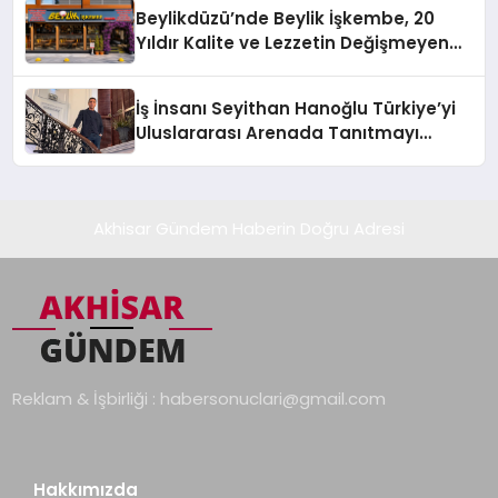
Beylikdüzü’nde Beylik İşkembe, 20
Yıldır Kalite ve Lezzetin Değişmeyen
Adresi
İş İnsanı Seyithan Hanoğlu Türkiye’yi
Uluslararası Arenada Tanıtmayı
Hedefliyor
Akhisar Gündem Haberin Doğru Adresi
Reklam & İşbirliği :
habersonuclari@gmail.com
Hakkımızda