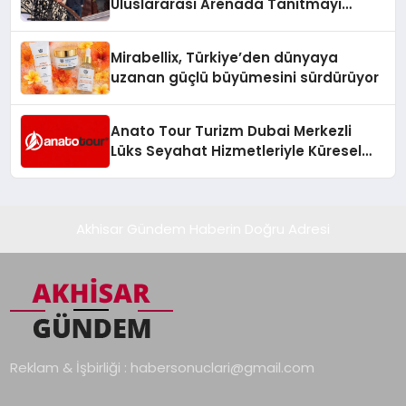
Uluslararası Arenada Tanıtmayı
Hedefliyor
Mirabellix, Türkiye’den dünyaya
uzanan güçlü büyümesini sürdürüyor
Anato Tour Turizm Dubai Merkezli
Lüks Seyahat Hizmetleriyle Küresel
Turizmde Öne Çıkıyor
Akhisar Gündem Haberin Doğru Adresi
Reklam & İşbirliği :
habersonuclari@gmail.com