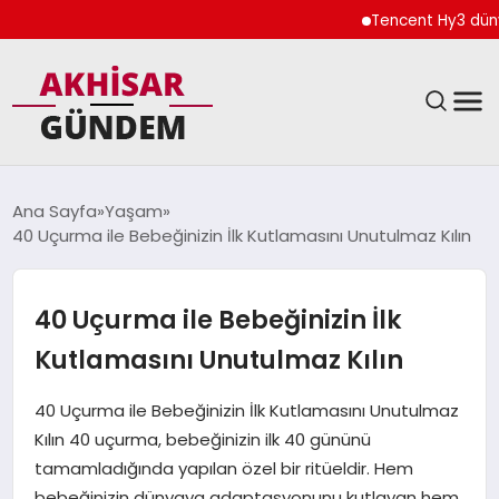
Tencent Hy3 dünya ge
SIYASET
Ana Sayfa
Yaşam
40 Uçurma ile Bebeğinizin İlk Kutlamasını Unutulmaz Kılın
DÜNYA
EKONOMI
40 Uçurma ile Bebeğinizin İlk
Kutlamasını Unutulmaz Kılın
SPOR
40 Uçurma ile Bebeğinizin İlk Kutlamasını Unutulmaz
TEKNOLOJI
Kılın 40 uçurma, bebeğinizin ilk 40 gününü
tamamladığında yapılan özel bir ritüeldir. Hem
YAŞAM
bebeğinizin dünyaya adaptasyonunu kutlayan hem