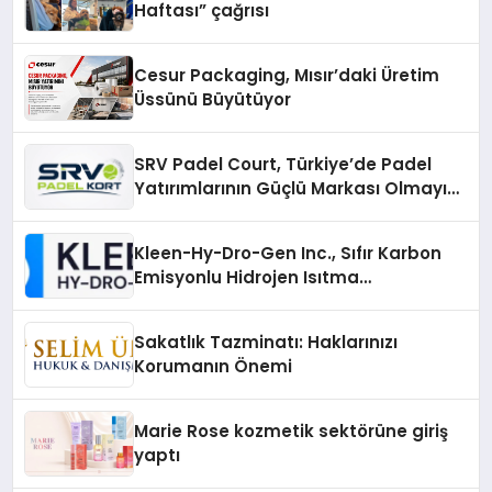
Haftası” çağrısı
Cesur Packaging, Mısır’daki Üretim
Üssünü Büyütüyor
SRV Padel Court, Türkiye’de Padel
Yatırımlarının Güçlü Markası Olmayı
Sürdürüyor
Kleen-Hy-Dro-Gen Inc., Sıfır Karbon
Emisyonlu Hidrojen Isıtma
Teknolojisinde ISO ve TSSA
Düzenleyici Onaylarını Aldı
Sakatlık Tazminatı: Haklarınızı
Korumanın Önemi
Marie Rose kozmetik sektörüne giriş
yaptı