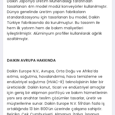
Daikin Japonya Üretim Mühendisliği tarafından
tasarlanan 4m model modül konveyörler kullanılmıştır.
Dünya genelinde üretim yapan fabrikaların
standardizasyonu için tasarlanan bu model, Daikin
Türkiye fabrikasında da kurulmuştur. Bu tasarım ile
hem ilk yatırım hem de bakım maliyetleri
iyileştirilmiştir. Alüminyum profiller kullanılarak ağırlık
azaltılmıştır.
DAIKIN AVRUPA HAKKINDA
Daikin Europe N.V., Avrupa, Orta Doğu ve Afrika’da
ısıtma, soğutma, havalandırma, hava temizleme ve
endüstriyel soğutma (HVAC-R) teknolojisinin lider bir
üreticisidir. Daikin konut, ticari ve endüstriyel amaçlar
için geniş bir ekipman portföyü ve bakım hizmetlerinin
yanı sıra anahtar teslim çözümler tasarlar, üretir ve
müşterilerine sunar. Daikin Europe N.V. 59‘dan fazla iş
ortaklığında 13 bin 800’ün üzerinde çalışana sahiptir.
Belçika, Çek Cumhuriyeti, Almanya, İtalya, İspanya,