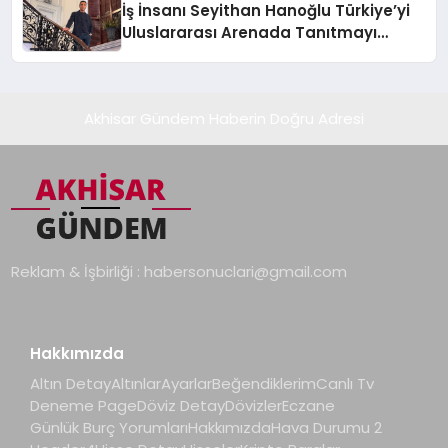
İş İnsanı Seyithan Hanoğlu Türkiye’yi
Uluslararası Arenada Tanıtmayı
Hedefliyor
Akhisar Gündem Haberin Doğru Adresi
Reklam & İşbirliği :
habersonuclari@gmail.com
Hakkımızda
Altın Detay
Altınlar
Ayarlar
Beğendiklerim
Canlı Tv
Deneme Page
Döviz Detay
Dövizler
Eczane
Günlük Burç Yorumları
Hakkımızda
Hava Durumu 2