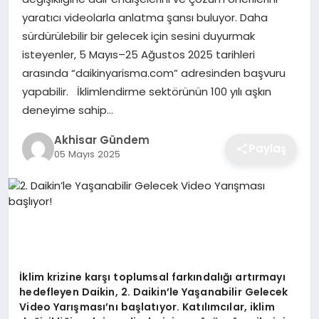
yaratıcı videolarla anlatma şansı buluyor. Daha
sürdürülebilir bir gelecek için sesini duyurmak
isteyenler, 5 Mayıs–25 Ağustos 2025 tarihleri
arasında “daikinyarisma.com” adresinden başvuru
yapabilir. İklimlendirme sektörünün 100 yılı aşkın
deneyime sahip…
Akhisar Gündem
Paylaş
05 Mayıs 2025
İklim krizine karşı toplumsal farkı
ndal
ığı artırmayı
hedefleyen Daikin, 2. Daikin
’
le Yaşanabilir Gelecek
Video Yarış
mas
ı’nı başlatıyor. Katılımcılar, iklim