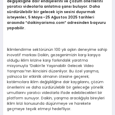
değişikliğine dair endişelerini ve çözüm
ö
nerilerini
yaratıcı videolarla anlatma şansı buluyor. Daha
sürdürülebilir bir gelecek için sesini duyurmak
isteyenler, 5 Mayıs–25 Ağustos 2025 tarihleri
arasında
“
daikinyarisma.com” adresinden başvuru
yapabilir.
İklimlendirme sektörünün 100 yılı aşkın deneyime sahip
inovatif markası Daikin, gezegenimizin karşı karşıya
olduğu iklim krizine karşı farkındalık yaratma
misyonuyla “Daikin’le Yaşanabilir Gelecek Video
Yarışması”nın ikincisini düzenliyor. Bu özel yarışma,
yalnızca bir etkinlik olmanın ötesine geçerek;
katılımcılara iklim değişikliğine dair kaygılarını, çözüm
önerilerini ve daha sürdürülebilir bir geleceğe yönelik
umutlarını yaratıcı videolarla ifade edebilecekleri bir
platform sunuyor. Daikin, yarışma aracılığıyla bireyleri
iklim krizi konusunda düşünmeye ve harekete
geçmeye teşvik etmeyi hedefliyor.