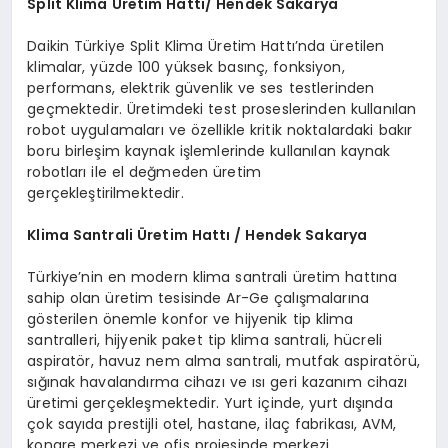
Split Klima Üretim Hattı/ Hendek Sakarya
Daikin Türkiye Split Klima Üretim Hattı’nda üretilen
klimalar, yüzde 100 yüksek basınç, fonksiyon,
performans, elektrik güvenlik ve ses testlerinden
geçmektedir. Üretimdeki test proseslerinden kullanılan
robot uygulamaları ve özellikle kritik noktalardaki bakır
boru birleşim kaynak işlemlerinde kullanılan kaynak
robotları ile el değmeden üretim
gerçekleştirilmektedir.
Klima Santrali Üretim Hattı / Hendek Sakarya
Türkiye’nin en modern klima santrali üretim hattına
sahip olan üretim tesisinde Ar-Ge çalışmalarına
gösterilen önemle konfor ve hijyenik tip klima
santralleri, hijyenik paket tip klima santrali, hücreli
aspiratör, havuz nem alma santrali, mutfak aspiratörü,
sığınak havalandırma cihazı ve ısı geri kazanım cihazı
üretimi gerçekleşmektedir. Yurt içinde, yurt dışında
çok sayıda prestijli otel, hastane, ilaç fabrikası, AVM,
kongre merkezi ve ofis projesinde merkezi