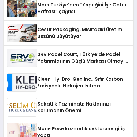
Mars Türkiye’den “Köpeğini İşe Götür
Haftası” çağrısı
Cesur Packaging, Mısır’daki Üretim
Üssünü Büyütüyor
SRV Padel Court, Türkiye’de Padel
Yatırımlarının Güçlü Markası Olmayı
Sürdürüyor
Kleen-Hy-Dro-Gen Inc., Sıfır Karbon
Emisyonlu Hidrojen Isıtma
Teknolojisinde ISO ve TSSA
Düzenleyici Onaylarını Aldı
Sakatlık Tazminatı: Haklarınızı
Korumanın Önemi
Marie Rose kozmetik sektörüne giriş
yaptı