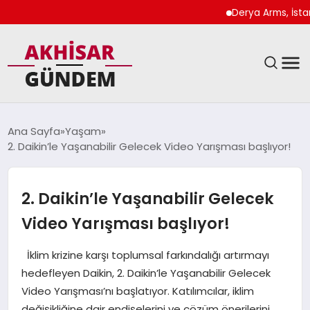
Derya Arms, İstanbul Pro
SIYASET
Ana Sayfa
Yaşam
2. Daikin’le Yaşanabilir Gelecek Video Yarışması başlıyor!
DÜNYA
EKONOMI
2. Daikin’le Yaşanabilir Gelecek
Video Yarışması başlıyor!
SPOR
İklim krizine karşı toplumsal farkındalığı artırmayı
TEKNOLOJI
hedefleyen Daikin, 2. Daikin’le Yaşanabilir Gelecek
Video Yarışması’nı başlatıyor. Katılımcılar, iklim
YAŞAM
değişikliğine dair endişelerini ve çözüm önerilerini