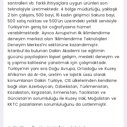
santralleri vb. farklı ihtiyaçlara uygun ürünleri son
teknolojiyle üretmektedir. 4 bölge müdürlüğü, yaklaşık
2 bin çalışanı, 500 bayi, 16 kadın girişimci Sakura bayi,
500 satış noktası ve 500’ün üzerindeki yetkili servisiyle
Türkiye’nin geniş bir coğrafyasına hizmet
verebilmektedir. Ayrıca Avrupa’nın ilk iklimlendirme
deneyim merkezi olan ‘İklimlendirme Teknolojileri
Deneyim Merkezi’ni sektörüne kazandırmıştır.
İstanbul’da bulunan Daikin Akademi ise eğitimin
gücünü paydaşların kişisel gelişim, mesleki deneyim ve
iş yapma kalitesine yansıtmak için çalışmaktadır.
Türkiye’nin yanı sıra Doğu Avrupa, Ortadoğu ve Kuzey
Afrika’nın da Ar-Ge, üretim ve lojistik üssü olarak
konumlanan Daikin Türkiye, CIS ülkelerinden kendisine
bağlı olan Azerbaycan, Özbekistan, Türkmenistan,
Kazakistan, Kırgızistan, Ermenistan, Tacikistan ve
Gürcistan’ın sorumluluğu ile Kuzey Irak, Moğolistan ve
KKTC pazarlarının sorumluluğunu da üstlenmiştir.