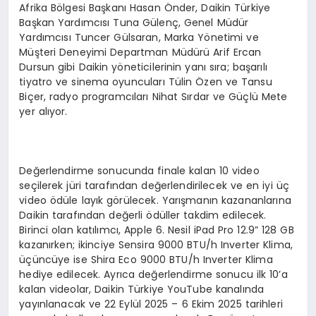
Afrika Bölgesi Başkanı Hasan Önder, Daikin Türkiye
Başkan Yardımcısı Tuna Gülenç, Genel Müdür
Yardımcısı Tuncer Gülsaran, Marka Yönetimi ve
Müşteri Deneyimi Departman Müdürü Arif Ercan
Dursun gibi Daikin yöneticilerinin yanı sıra; başarılı
tiyatro ve sinema oyuncuları Tülin Özen ve Tansu
Biçer, radyo programcıları Nihat Sırdar ve Güçlü Mete
yer alıyor.
Değerlendirme sonucunda finale kalan 10 video
seçilerek jüri tarafından değerlendirilecek ve en iyi üç
video ödüle layık görülecek. Yarışmanın kazananlarına
Daikin tarafından değerli ödüller takdim edilecek.
Birinci olan katılımcı, Apple 6. Nesil iPad Pro 12.9” 128 GB
kazanırken; ikinciye Sensira 9000 BTU/h Inverter Klima,
üçüncüye ise Shira Eco 9000 BTU/h Inverter Klima
hediye edilecek. Ayrıca değerlendirme sonucu ilk 10’a
kalan videolar, Daikin Türkiye YouTube kanalında
yayınlanacak ve 22 Eylül 2025 – 6 Ekim 2025 tarihleri