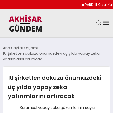
IPARD III Kırsal Kalkı
SIYASET
Ana Sayfa
Yaşam
10 şirketten dokuzu önümüzdeki üç yılda yapay zeka
DÜNYA
yatırımlarını artıracak
EKONOMI
10 şirketten dokuzu önümüzdeki
SPOR
üç yılda yapay zeka
yatırımlarını artıracak
TEKNOLOJI
Kurumsal yapay zeka çözümlerinin sayısı
YAŞAM