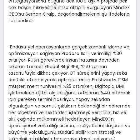
entegrasyonlarla bugüne dek 100’ü aşkın projede pek
çok başarı hikayesine imza attığını vurgulayan MindDX
CEO’su Serhan Oralp, değerlendirmelerini şu ifadelerle
sonlandırdı:
“Endüstriyel operasyonlarda gerçek zamanlı izleme ve
optimizasyon sağlayan Prodaso IIoT, verimliliği %30
artırıyor. Rutin görevlerde insan hatasını devreden
çıkaran Turkcell Global Bilgi RPA, %50 zaman
tasarrufuyla dikkat çekiyor. BT süreçlerini yapay zeka
destekli otomasyonla optimize eden Freshworks ITSM
müşteri memnuniyetini %25 artırırken, Digitopia DMI
işletmelerin dijital olgunluğunu ortalama %40 artırmak
için gereken zemini hazırlıyor. Yapay zekadan
olgunluğun ve somut çıktıların beklendiği bir dönemde
her ölçekten ve sektörden işletmeyi; verimlilik, hız ve
akıl çağında mükemmeli hedefleyen MindDX’in
operasyonel verimliliği artıran, maliyetlerini düşüren ve
büyüme yolculuğunu sürdürülebilir kılan strateji ve
teknoloji ortaklığıyla tanışmaya davet ediyoruz.”