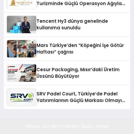
Turizminde Güçlü Operasyon Ağıyla
Fark Yaratıyor
Tencent Hy3 dünya genelinde
kullanıma sunuldu
Mars Türkiye’den “Köpeğini İşe Götür
Haftası” çağrısı
Cesur Packaging, Mısır’daki Üretim
Üssünü Büyütüyor
SRV Padel Court, Türkiye’de Padel
Yatırımlarının Güçlü Markası Olmayı
Sürdürüyor
Akhisar Gündem Haberin Doğru Adresi