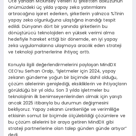
Öte yandan McKinsey verileri 10 şirketten dokuzunun
önümüzdeki üç yılda yapay zeka yatırımlarını
artıracağına işaret ederken, şirketlerin yalnızca %1’inin
yapay zeka olgunluğuna ulaştığına inandığı tespit
edildi. Dünyanın dört bir yanında şirketlerin bu
dönüştürücü teknolojiden en yüksek verimi alma
hedefiyle hareket ettiği bir dönemde, en iyi yapay
zeka uygulamalarına ulaşmaya aracılık eden strateji
ve teknoloji partnerlerine ihtiyaç arttı.
Konuyla ilgili değerlendirmelerini paylaşan MindDX
CEO’su Serhan Oralp, “İşletmeler için 2024, yapay
zekanın gündeme yoğun bir biçimde dahil olduğu,
çözüm ailelerinin genişlediği, eksikliklerin ve ihtiyaçların
görüldüğü bir yıl oldu. Son 3 yılda işletmeler bu
teknolojinin ilk benimseyenlerinden olmak için yarıştı
ancak 2025 itibarıyla bu durumun değişmesini
bekliyoruz. Yapay zekanın üretkenliğe ve verimliliğe
etkisinin somut bir biçimde ölçülebildiği çözümlere ve
bu çözüm ailelerini bir araya getiren MindDX gibi
strateji partnerlerine olan talep günden günde artıyor”
dedi.