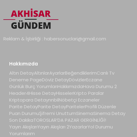
Reklam & İşbirliği :
habersonuclari@gmail.com
Hakkımızda
Altın Detay
Altınlar
Ayarlar
Beğendiklerim
Canlı Tv
Deneme Page
Döviz Detay
Dövizler
Eczane
Günlük Burç Yorumları
Hakkımızda
Hava Durumu 2
Header4
Hisse Detay
Hisseler
Kripto Paralar
Kriptopara Detay
nnbil
Nöbetçi Eczaneler
Parite Detay
Parite Detay
Pariteler
Profili Düzenle
Puan Durumu
Şifremi Unuttum
Sinema
Sinema Detay
Son Dakika
TOROSLAR’DA PAZAR GERGİNLİĞİ!
Yayın Akışları
Yayın Akışları 2
Yazarlar
Yol Durumu
Yorumlarım