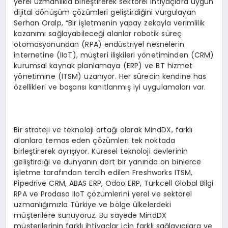
yerel uzmanlıkla birleştirerek sektörel ihtiyaçlara uygun
dijital dönüşüm çözümleri geliştirdiğini vurgulayan
Serhan Oralp, “Bir işletmenin yapay zekayla verimlilik
kazanımı sağlayabileceği alanlar robotik süreç
otomasyonundan (RPA) endüstriyel nesnelerin
internetine (IIoT), müşteri ilişkileri yönetiminden (CRM)
kurumsal kaynak planlamaya (ERP) ve BT hizmet
yönetimine (ITSM) uzanıyor. Her sürecin kendine has
özellikleri ve başarısı kanıtlanmış iyi uygulamaları var.
Bir strateji ve teknoloji ortağı olarak MindDX, farklı
alanlara temas eden çözümleri tek noktada
birleştirerek ayrışıyor. Küresel teknoloji devlerinin
geliştirdiği ve dünyanın dört bir yanında on binlerce
işletme tarafından tercih edilen Freshworks ITSM,
Pipedrive CRM, ABAS ERP, Odoo ERP, Turkcell Global Bilgi
RPA ve Prodaso IIoT çözümlerini yerel ve sektörel
uzmanlığımızla Türkiye ve bölge ülkelerdeki
müşterilere sunuyoruz. Bu sayede MindDX
müşterilerinin farklı ihtiyaçlar için farklı sağlayıcılara ve