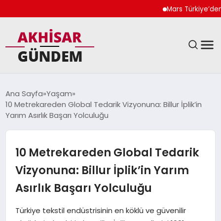
Mars Türkiye’den “Köpe
SIYASET
Ana Sayfa
Yaşam
10 Metrekareden Global Tedarik Vizyonuna: Billur İplik’in
DÜNYA
Yarım Asırlık Başarı Yolculuğu
EKONOMI
10 Metrekareden Global Tedarik
SPOR
Vizyonuna: Billur İplik’in Yarım
Asırlık Başarı Yolculuğu
TEKNOLOJI
Türkiye tekstil endüstrisinin en köklü ve güvenilir
YAŞAM