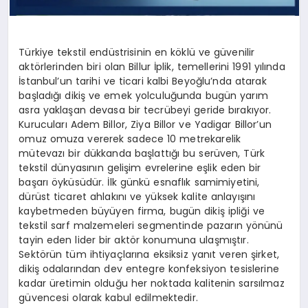
Türkiye tekstil endüstrisinin en köklü ve güvenilir
aktörlerinden biri olan Billur İplik, temellerini 1991 yılında
İstanbul’un tarihi ve ticari kalbi Beyoğlu’nda atarak
başladığı dikiş ve emek yolculuğunda bugün yarım
asra yaklaşan devasa bir tecrübeyi geride bırakıyor.
Kurucuları Adem Billor, Ziya Billor ve Yadigar Billor’un
omuz omuza vererek sadece 10 metrekarelik
mütevazı bir dükkanda başlattığı bu serüven, Türk
tekstil dünyasının gelişim evrelerine eşlik eden bir
başarı öyküsüdür. İlk günkü esnaflık samimiyetini,
dürüst ticaret ahlakını ve yüksek kalite anlayışını
kaybetmeden büyüyen firma, bugün dikiş ipliği ve
tekstil sarf malzemeleri segmentinde pazarın yönünü
tayin eden lider bir aktör konumuna ulaşmıştır.
Sektörün tüm ihtiyaçlarına eksiksiz yanıt veren şirket,
dikiş odalarından dev entegre konfeksiyon tesislerine
kadar üretimin olduğu her noktada kalitenin sarsılmaz
güvencesi olarak kabul edilmektedir.