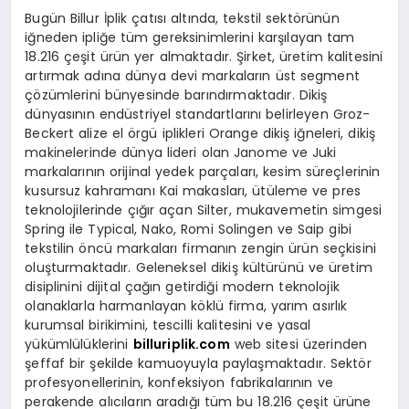
Bugün Billur İplik çatısı altında, tekstil sektörünün
iğneden ipliğe tüm gereksinimlerini karşılayan tam
18.216 çeşit ürün yer almaktadır. Şirket, üretim kalitesini
artırmak adına dünya devi markaların üst segment
çözümlerini bünyesinde barındırmaktadır. Dikiş
dünyasının endüstriyel standartlarını belirleyen Groz-
Beckert alize el örgü iplikleri Orange dikiş iğneleri, dikiş
makinelerinde dünya lideri olan Janome ve Juki
markalarının orijinal yedek parçaları, kesim süreçlerinin
kusursuz kahramanı Kai makasları, ütüleme ve pres
teknolojilerinde çığır açan Silter, mukavemetin simgesi
Spring ile Typical, Nako, Romi Solingen ve Saip gibi
tekstilin öncü markaları firmanın zengin ürün seçkisini
oluşturmaktadır. Geleneksel dikiş kültürünü ve üretim
disiplinini dijital çağın getirdiği modern teknolojik
olanaklarla harmanlayan köklü firma, yarım asırlık
kurumsal birikimini, tescilli kalitesini ve yasal
yükümlülüklerini
billuriplik.com
web sitesi üzerinden
şeffaf bir şekilde kamuoyuyla paylaşmaktadır. Sektör
profesyonellerinin, konfeksiyon fabrikalarının ve
perakende alıcıların aradığı tüm bu 18.216 çeşit ürüne