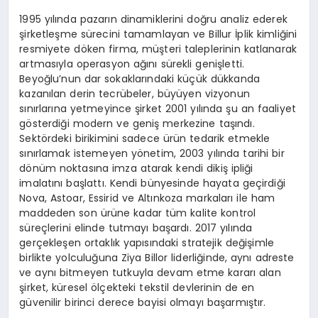
1995 yılında pazarın dinamiklerini doğru analiz ederek
şirketleşme sürecini tamamlayan ve Billur İplik kimliğini
resmiyete döken firma, müşteri taleplerinin katlanarak
artmasıyla operasyon ağını sürekli genişletti.
Beyoğlu’nun dar sokaklarındaki küçük dükkanda
kazanılan derin tecrübeler, büyüyen vizyonun
sınırlarına yetmeyince şirket 2001 yılında şu an faaliyet
gösterdiği modern ve geniş merkezine taşındı.
Sektördeki birikimini sadece ürün tedarik etmekle
sınırlamak istemeyen yönetim, 2003 yılında tarihi bir
dönüm noktasına imza atarak kendi dikiş ipliği
imalatını başlattı. Kendi bünyesinde hayata geçirdiği
Nova, Astoar, Essirid ve Altınkoza markaları ile ham
maddeden son ürüne kadar tüm kalite kontrol
süreçlerini elinde tutmayı başardı. 2017 yılında
gerçekleşen ortaklık yapısındaki stratejik değişimle
birlikte yolculuğuna Ziya Billor liderliğinde, aynı adreste
ve aynı bitmeyen tutkuyla devam etme kararı alan
şirket, küresel ölçekteki tekstil devlerinin de en
güvenilir birinci derece bayisi olmayı başarmıştır.