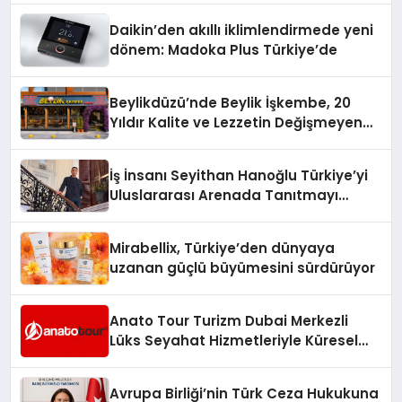
Daikin’den akıllı iklimlendirmede yeni
dönem: Madoka Plus Türkiye’de
Beylikdüzü’nde Beylik İşkembe, 20
Yıldır Kalite ve Lezzetin Değişmeyen
Adresi
İş İnsanı Seyithan Hanoğlu Türkiye’yi
Uluslararası Arenada Tanıtmayı
Hedefliyor
Mirabellix, Türkiye’den dünyaya
uzanan güçlü büyümesini sürdürüyor
Anato Tour Turizm Dubai Merkezli
Lüks Seyahat Hizmetleriyle Küresel
Turizmde Öne Çıkıyor
Avrupa Birliği’nin Türk Ceza Hukukuna