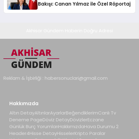
Bakışı: Canan Yılmaz ile Özel Röportaj
Akhisar Gündem Haberin Doğru Adresi
Reklam & İşbirliği :
habersonuclari@gmail.com
Hakkımızda
Altın Detay
Altınlar
Ayarlar
Beğendiklerim
Canlı Tv
Deneme Page
Döviz Detay
Dövizler
Eczane
Günlük Burç Yorumları
Hakkımızda
Hava Durumu 2
Header4
Hisse Detay
Hisseler
Kripto Paralar