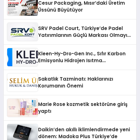
Cesur Packaging, Mısır’daki Üretim
Üssünü Büyütüyor
SRV Padel Court, Türkiye’de Padel
Yatırımlarının Güçlü Markası Olmayı
Sürdürüyor
Kleen-Hy-Dro-Gen Inc., Sıfır Karbon
Emisyonlu Hidrojen Isıtma
Teknolojisinde ISO ve TSSA
Düzenleyici Onaylarını Aldı
Sakatlık Tazminatı: Haklarınızı
Korumanın Önemi
Marie Rose kozmetik sektörüne giriş
yaptı
Daikin’den akıllı iklimlendirmede yeni
dönem: Madoka Plus Türkiye’de