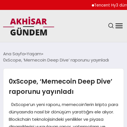
Tencent Hy3 dünya ge
SIYASET
Ana Sayfa
Yaşam
0xScope, ‘Memecoin Deep Dive’ raporunu yayınladı
DÜNYA
EKONOMI
0xScope, ‘Memecoin Deep Dive’
raporunu yayınladı
SPOR
0xScope’un yeni raporu, memecoin’lerin kripto para
TEKNOLOJI
dünyasında nasıl bir dönüşüm yarattığını ele alıyor.
Blockchain teknolojisindeki yenilikler ve piyasa
YAŞAM
dinamiklerini vurgulayan rapor, yatırımcıların ve