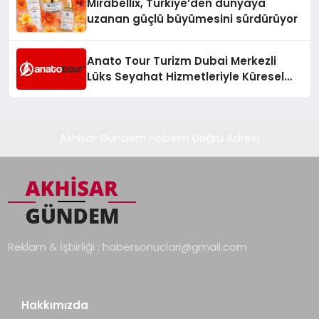
Mirabellix, Türkiye’den dünyaya
uzanan güçlü büyümesini sürdürüyor
Anato Tour Turizm Dubai Merkezli
Lüks Seyahat Hizmetleriyle Küresel
Turizmde Öne Çıkıyor
Akhisar Gündem Haberin Doğru Adresi
Reklam & İşbirliği :
habersonuclari@gmail.com
Hakkımızda